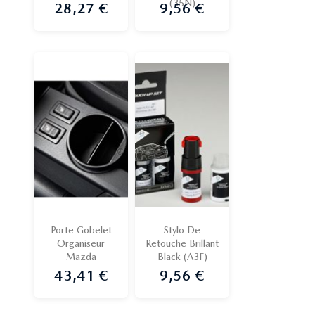
(35N)
28,27 €
9,56 €
Prix
Prix
Porte Gobelet
Stylo De
Organiseur
Retouche Brillant
Mazda
Black (A3F)
43,41 €
9,56 €
Prix
Prix