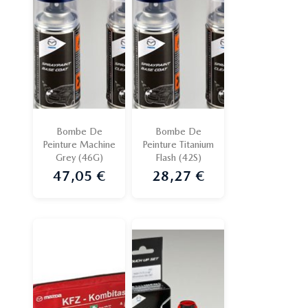
Bombe De
Bombe De
Peinture Machine
Peinture Titanium
Grey (46G)
Flash (42S)
47,05 €
28,27 €
Prix
Prix