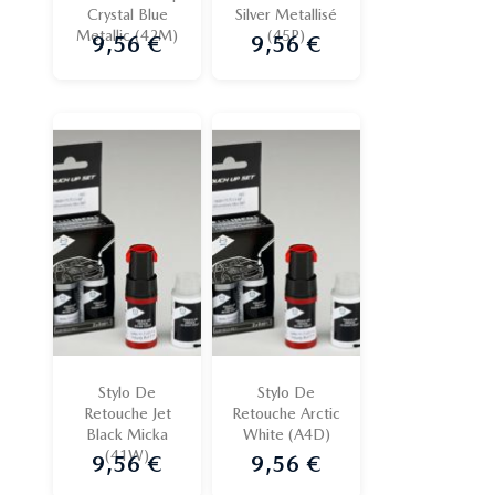
Crystal Blue
Silver Metallisé
Metallic (42M)
(45P)
9,56 €
9,56 €
Prix
Prix
Stylo De
Stylo De
Retouche Jet
Retouche Arctic
Black Micka
White (A4D)
(41W)
9,56 €
9,56 €
Prix
Prix