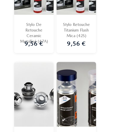
Stylo De
Stylo Retouche
Retouche
Titanium Flash
Ceramic
Mica (42S)
Metallisé (47A)
9,56 €
9,56 €
Prix
Prix
Promo !