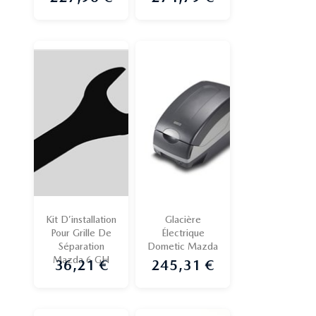
Kit D’installation
Glacière
Pour Grille De
Électrique
Séparation
Dometic Mazda
Mazda 6 GH
36,21 €
245,31 €
Prix
Prix