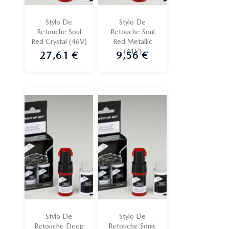
Stylo De
Stylo De
Retouche Soul
Retouche Soul
Red Crystal (46V)
Red Metallic
(41V)
27,61 €
9,56 €
Prix
Prix
Stylo De
Stylo De
Retouche Deep
Retouche Sonic