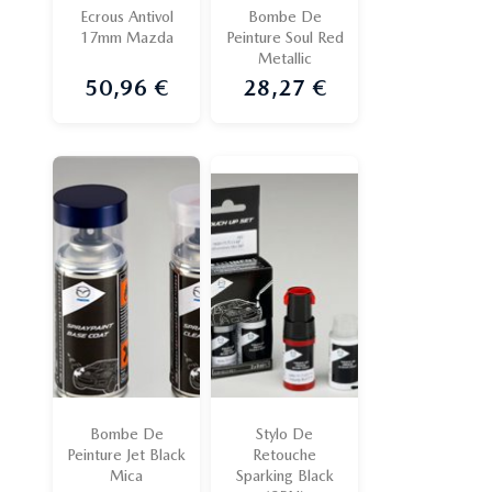
Ecrous Antivol
Bombe De
17mm Mazda
Peinture Soul Red
Metallic
50,96 €
28,27 €
Prix
Prix
Bombe De
Stylo De
Peinture Jet Black
Retouche
Mica
Sparking Black