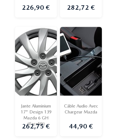
226,90 €
282,72 €
Prix
Prix
Jante Aluminium
Câble Audio Avec
17" Design 139
Chargeur Mazda
Mazda 6 GH
(Facelift)
262,75 €
44,90 €
Prix
Prix