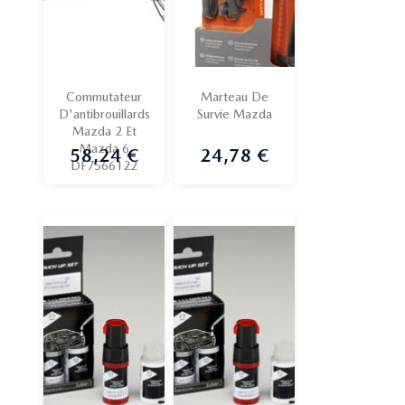
Commutateur
Marteau De
D'antibrouillards
Survie Mazda
Mazda 2 Et
Mazda 6
58,24 €
24,78 €
Prix
Prix
DF7566122