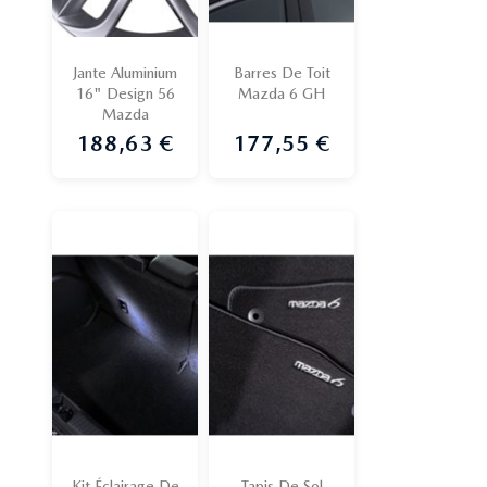
Jante Aluminium
Barres De Toit
16" Design 56
Mazda 6 GH
Mazda
188,63 €
177,55 €
Prix
Prix
Kit Éclairage De
Tapis De Sol