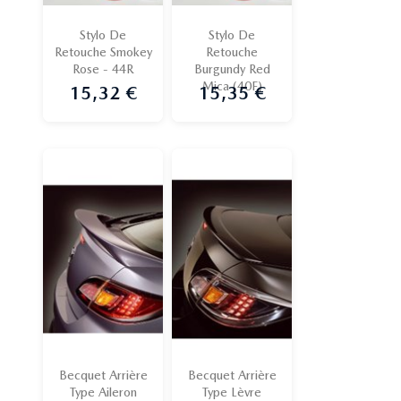
Stylo De
Stylo De
Retouche Smokey
Retouche
Rose - 44R
Burgundy Red
Mica (40F)
15,32 €
15,35 €
Prix
Prix
Becquet Arrière
Becquet Arrière
Type Aileron
Type Lèvre