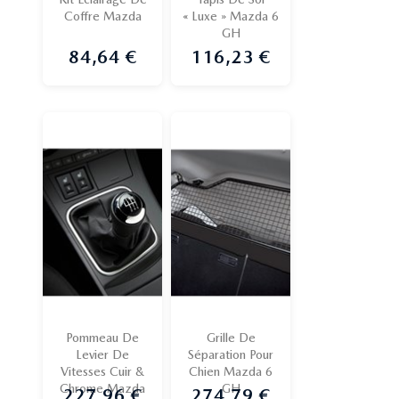
Coffre Mazda
« Luxe » Mazda 6
GH
84,64 €
116,23 €
Prix
Prix
Pommeau De
Grille De
Levier De
Séparation Pour
Vitesses Cuir &
Chien Mazda 6
Chrome Mazda
GH
227,96 €
274,79 €
Prix
Prix