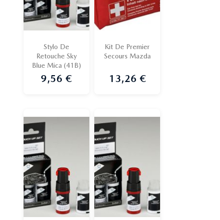
Stylo De
Kit De Premier
Retouche Sky
Secours Mazda
Blue Mica (41B)
9,56 €
13,26 €
Prix
Prix