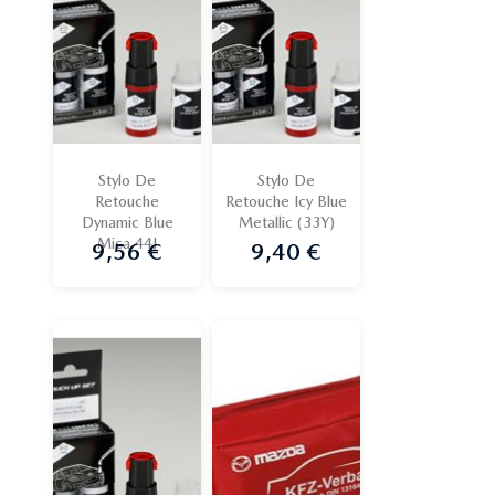
Stylo De
Stylo De
Retouche
Retouche Icy Blue
Dynamic Blue
Metallic (33Y)
Mica 44J
9,56 €
9,40 €
Prix
Prix