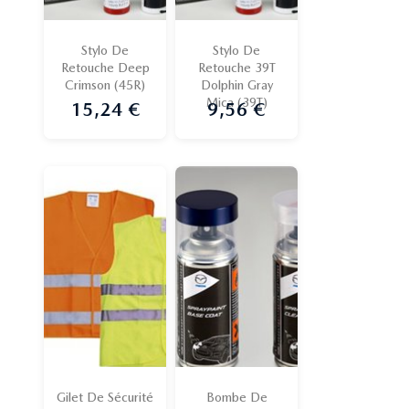
Stylo De
Stylo De
Retouche Deep
Retouche 39T
Crimson (45R)
Dolphin Gray
Mica (39T)
15,24 €
9,56 €
Prix
Prix
Gilet De Sécurité
Bombe De