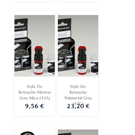
Stylo De
Stylo De
Retouche Meteor
Retouche
Grey Mica (42A)
Polymetal Grey
(47C)
9,56 €
23,20 €
Prix
Prix