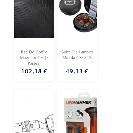
Bac De Coffre
Boîte De Lampes
Mazda 6 GH (5
Mazda CX-9 TB
Portes)
102,18 €
49,13 €
Prix
Prix