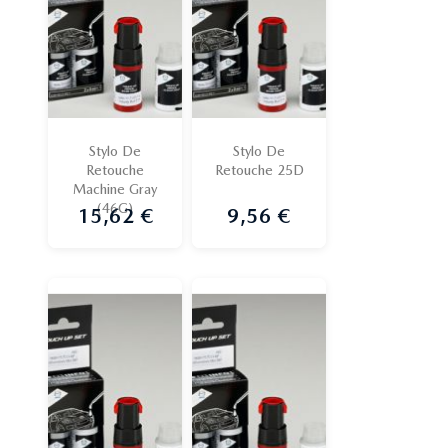
Stylo De
Stylo De
Retouche
Retouche 25D
Machine Gray
(46G)
15,62 €
9,56 €
Prix
Prix