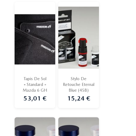
Tapis De Sol
Stylo De
« Standard »
Retouche Eternal
Mazda 6 GH
Blue (45B)
53,01 €
15,24 €
Prix
Prix