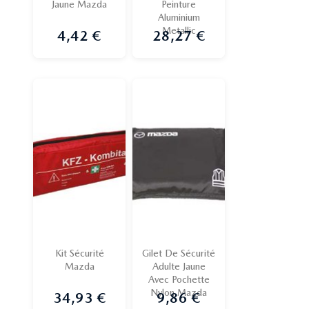
Jaune Mazda
Peinture
Aluminium
Metallic
4,42 €
28,27 €
Prix
Prix
Kit Sécurité
Gilet De Sécurité
Mazda
Adulte Jaune
Avec Pochette
Nylon Mazda
34,93 €
9,86 €
Prix
Prix