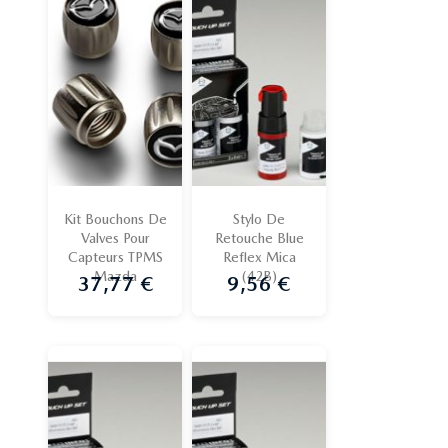
Kit Bouchons De
Stylo De
Valves Pour
Retouche Blue
Capteurs TPMS
Reflex Mica
Mazda
(42B)
37,77 €
9,56 €
Prix
Prix
Promo !