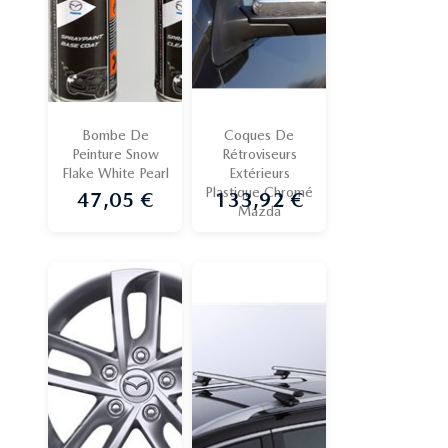
Bombe De
Coques De
Peinture Snow
Rétroviseurs
Flake White Pearl
Extérieurs
Plastique Chromé
47,05 €
133,92 €
Prix
Prix
Mazda