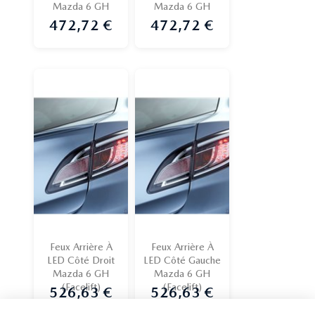
Mazda 6 GH
Mazda 6 GH
472,72 €
472,72 €
Prix
Prix
Feux Arrière À
Feux Arrière À
LED Côté Droit
LED Côté Gauche
Mazda 6 GH
Mazda 6 GH
(Facelift)
(Facelift)
526,63 €
526,63 €
Prix
Prix