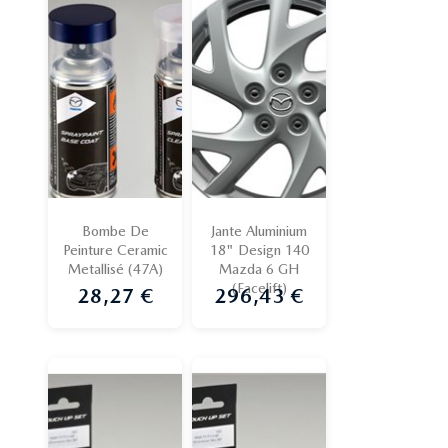
Bombe De
Jante Aluminium
Peinture Ceramic
18" Design 140
Metallisé (47A)
Mazda 6 GH
(Facelift)
28,27 €
296,43 €
Prix
Prix