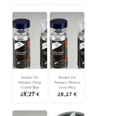
Bombe De
Bombe De
Peinture Deep
Peinture Meteor
Crystal Blue
Grey Mica
Metallic
28,27 €
28,27 €
Prix
Prix