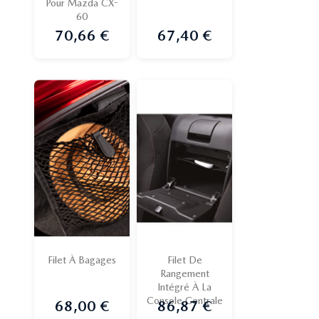
Pour Mazda CX-
60
70,66 €
67,40 €
Prix
Prix
Filet À Bagages
Filet De
Rangement
Intégré À La
Console Centrale
68,00 €
86,87 €
Prix
Prix