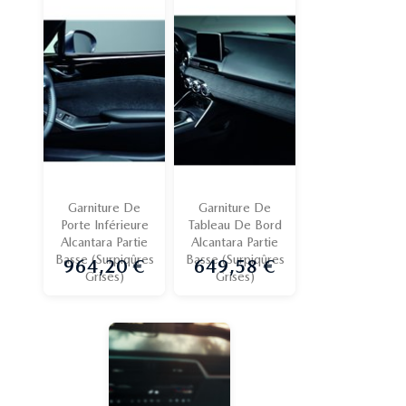
Garniture De
Garniture De
Porte Inférieure
Tableau De Bord
Alcantara Partie
Alcantara Partie
Basse (Surpiqûres
Basse (Surpiqûres
964,20 €
649,58 €
Prix
Prix
Grises)
Grises)