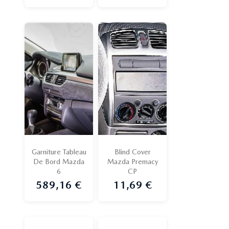
Garniture Tableau
Blind Cover
De Bord Mazda
Mazda Premacy
6
CP
589,16 €
11,69 €
Prix
Prix