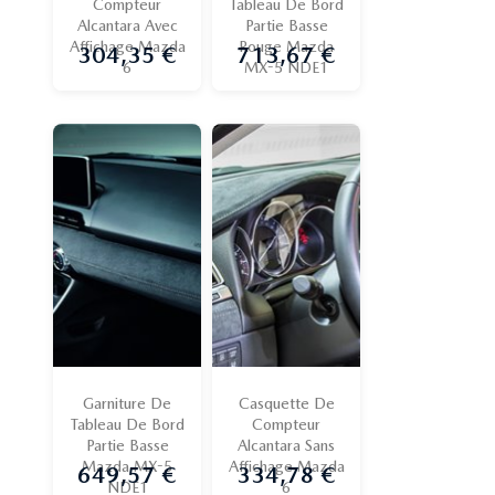
Compteur
Tableau De Bord
Alcantara Avec
Partie Basse
Affichage Mazda
Rouge Mazda
304,35 €
713,67 €
Prix
Prix
6
MX-5 NDE1
Garniture De
Casquette De
Tableau De Bord
Compteur
Partie Basse
Alcantara Sans
Mazda MX-5
Affichage Mazda
649,57 €
334,78 €
Prix
Prix
NDE1
6