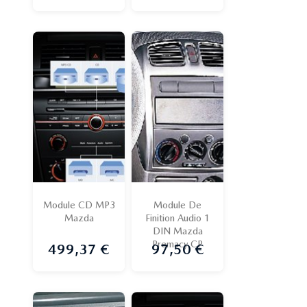
Module CD MP3
Module De
Mazda
Finition Audio 1
DIN Mazda
Premacy CP
499,37 €
97,50 €
Prix
Prix