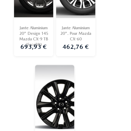
Jante Aluminium
Jante Aluminium
20" Design 145
20". Pour Mazda
Mazda CX-9 TB
CX-60
(Facelift)
693,93 €
462,76 €
Prix
Prix