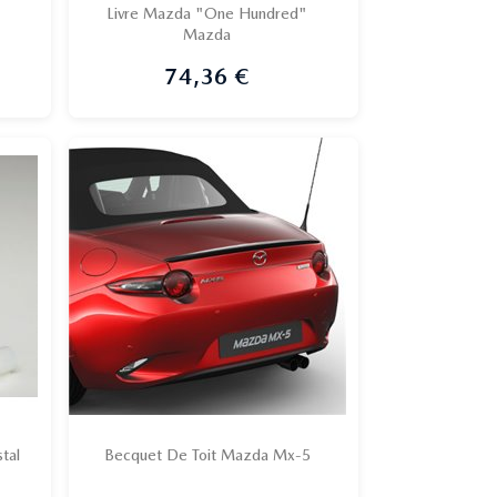
Livre Mazda "One Hundred"
Mazda

Aperçu rapide
74,36 €
Prix
tal
Becquet De Toit Mazda Mx-5