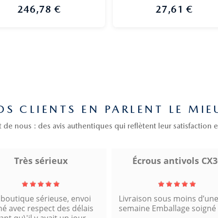


Aperçu rapide
Aperçu rapide
246,78 €
27,61 €
Prix
Prix
OS CLIENTS EN PARLENT LE MIE
de nous : des avis authentiques qui reflètent leur satisfaction e
Écrous antivols CX30
Expédition soignée 
rapide
aison sous moins d’une
Tarifs un peu élevés, mais c
ine Emballage soigné
parfait et expédition rapide