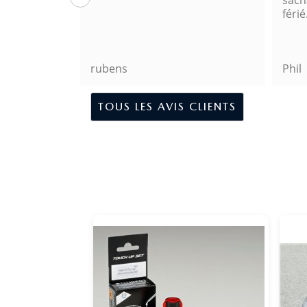
sachant qu\'il y avait un jour
férié.
Phil
Alex
TOUS LES AVIS CLIENTS
Promo !