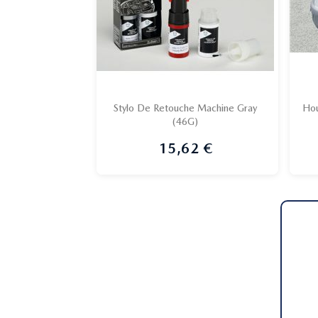
Stylo De Retouche Machine Gray
Hou
(46G)

Aperçu rapide
15,62 €
Prix