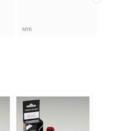
Mats39
Jérôme