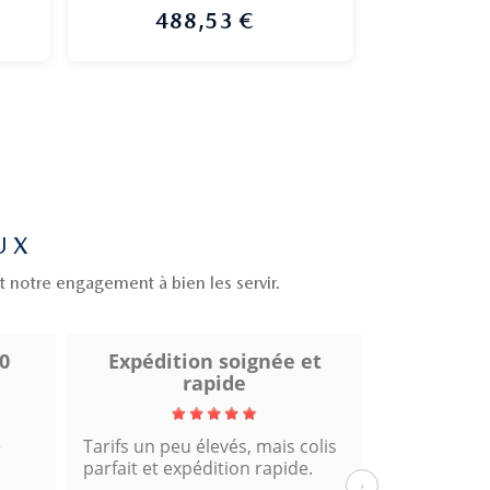

Aperçu rapide
488,53 €
Prix
UX
t notre engagement à bien les servir.
et
Excellent service
T
olis
Fiable et rapide, rien à dire sur
Envoi rapide
.
cette commande !
›