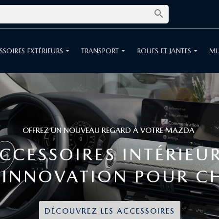

SSOIRES EXTÉRIEURS
TRANSPORT
ROUES ET JANTES
MU
MAÎTRISEZ LA ROUTE AVEC STYLE
OUES ET JANTES MAZ
ANCE ET DESIGN D'E
DÉCOUVREZ LES ACCESSOIRES