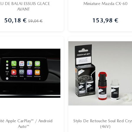
EU DE BALAI ESSUIS GLACE
Miniature Mazda CX-60
AVANT


Aperçu rapide
Aperçu rapide
50,18 €
153,98 €
Prix
Prix de base
Prix
59,04 €
ité Apple CarPlay™ / Android
Stylo De Retouche Soul Red Crys
Auto™
(46V)