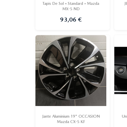
Tapis De Sol « Standard » Mazda
J
MX-5 ND

Aperçu rapide
93,06 €
Prix
Promo !
Jante Aluminium 19" OCCASION
Un
Mazda CX-5 KF