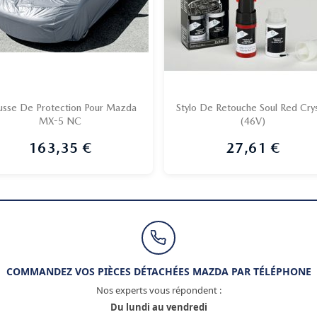
sse De Protection Pour Mazda
Stylo De Retouche Soul Red Crys
MX-5 NC
(46V)


Aperçu rapide
Aperçu rapide
163,35 €
27,61 €
Prix
Prix
COMMANDEZ VOS PIÈCES DÉTACHÉES MAZDA PAR TÉLÉPHONE
Nos experts vous répondent :
Du lundi au vendredi