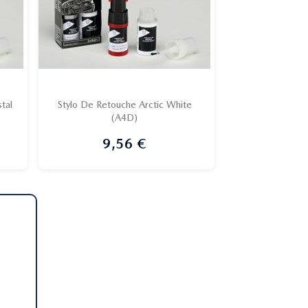
tal
Stylo De Retouche Arctic White
(A4D)

Aperçu rapide
9,56 €
Prix