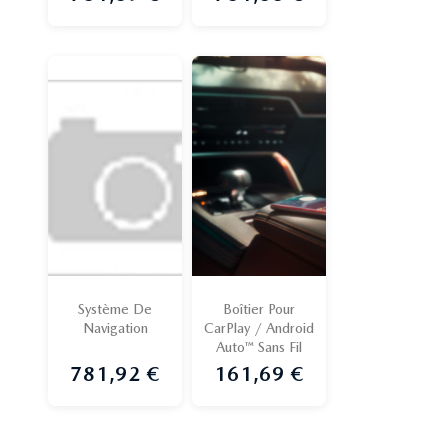
Système De
Boîtier Pour
Navigation
CarPlay / Android
Auto™ Sans Fil
781,92 €
161,69 €
Prix
Prix