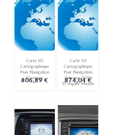
Carte SD
Carte SD
Cartographique
Cartographique
Pour Navigation
Pour Navigation
D'origine
(version 2010)
806,89 €
874,04 €
Prix
Prix
D'origine Mazda