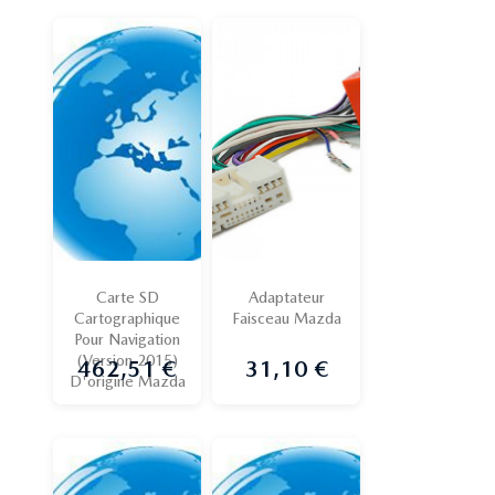
Carte SD
Adaptateur
Cartographique
Faisceau Mazda
Pour Navigation
(version 2015)
462,51 €
31,10 €
Prix
Prix
D'origine Mazda