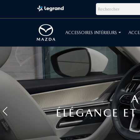
ACCESSOIRES INTÉRIEURS
ACCE
Précédent
Z UN NOUVEAU REGARD À VOTRE MAZDA
SOIRES INTÉRIEURS
OVATION POUR CHAQU
DÉCOUVREZ LES ACCESSOIRES