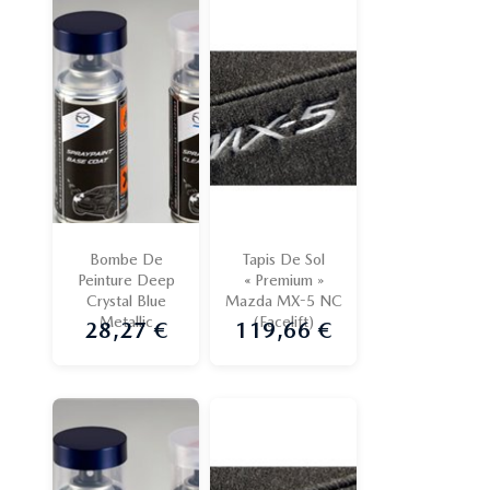
Bombe De
Tapis De Sol
Peinture Deep
« Premium »
Crystal Blue
Mazda MX-5 NC
Metallic
(Facelift)
28,27 €
119,66 €
Prix
Prix