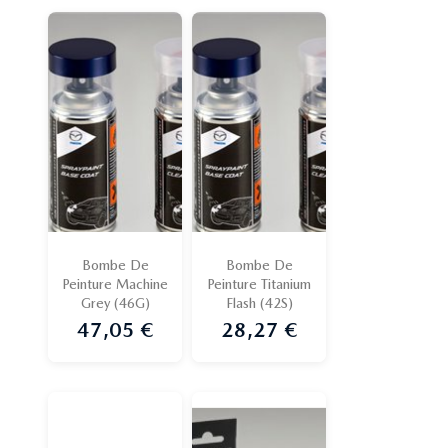
Bombe De
Bombe De
Peinture Machine
Peinture Titanium
Grey (46G)
Flash (42S)
47,05 €
28,27 €
Prix
Prix