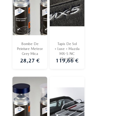
Bombe De
Tapis De Sol
Peinture Meteor
« Luxe » Mazda
Grey Mica
MX-5 NC
(Facelift)
28,27 €
119,66 €
Prix
Prix