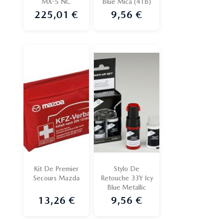
MX-5 NC
Blue Mica (41B)
225,01 €
9,56 €
Prix
Prix
Kit De Premier
Stylo De
Secours Mazda
Retouche 33Y Icy
Blue Metallic
13,26 €
9,56 €
Prix
Prix