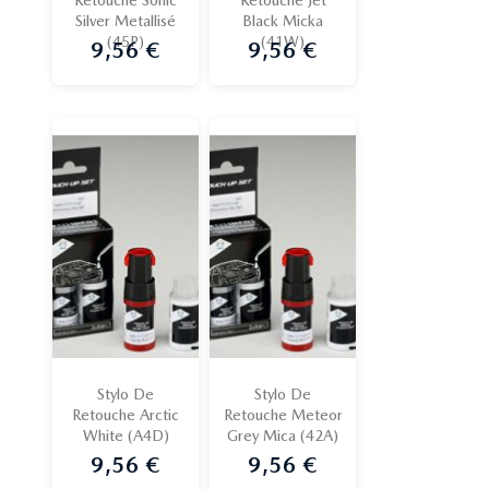
Silver Metallisé
Black Micka
(45P)
(41W)
9,56 €
9,56 €
Prix
Prix
Stylo De
Stylo De
Retouche Arctic
Retouche Meteor
White (A4D)
Grey Mica (42A)
9,56 €
9,56 €
Prix
Prix