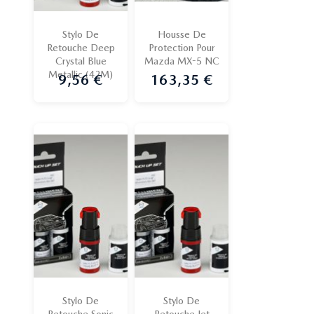
Stylo De
Housse De
Retouche Deep
Protection Pour
Crystal Blue
Mazda MX-5 NC
Metallic (42M)
9,56 €
163,35 €
Prix
Prix
Stylo De
Stylo De
Retouche Sonic
Retouche Jet