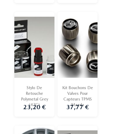
Stylo De
Kit Bouchons De
Retouche
Valves Pour
Polymetal Grey
Capteurs TPMS
(47C)
Mazda
23,20 €
37,77 €
Prix
Prix