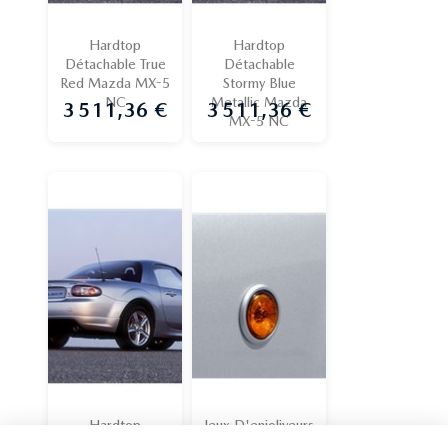
Hardtop
Hardtop
Détachable True
Détachable
Red Mazda MX-5
Stormy Blue
NC
Metallic Mazda
3 511,36 €
3 511,36 €
Prix
Prix
MX-5 NC
Hardtop
Jeux D'enjoliveurs
Détachable
De Répétiteur