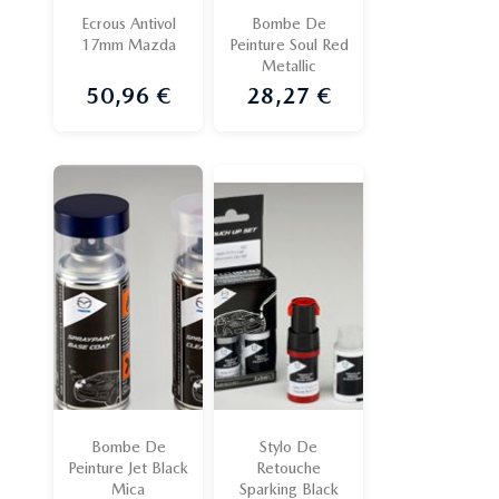
Ecrous Antivol
Bombe De
17mm Mazda
Peinture Soul Red
Metallic
50,96 €
28,27 €
Prix
Prix
Bombe De
Stylo De
Peinture Jet Black
Retouche
Mica
Sparking Black