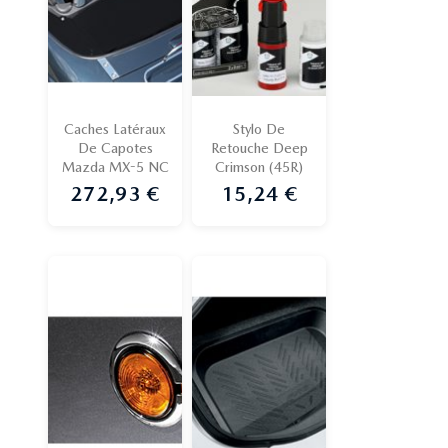
Caches Latéraux
Stylo De
De Capotes
Retouche Deep
Mazda MX-5 NC
Crimson (45R)
272,93 €
15,24 €
Prix
Prix