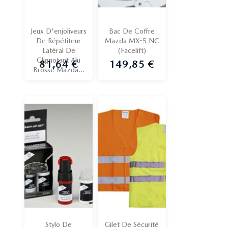
Jeux D'enjoliveurs
Bac De Coffre
De Répétiteur
Mazda MX-5 NC
Latéral De
(Facelift)
Clignotant Alu
81,64 €
149,85 €
Prix
Prix
Brossé Mazda...
Stylo De
Gilet De Sécurité