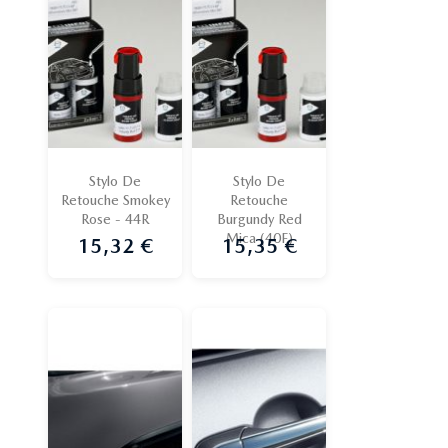
Stylo De
Stylo De
Retouche Smokey
Retouche
Rose - 44R
Burgundy Red
Mica (40F)
15,32 €
15,35 €
Prix
Prix