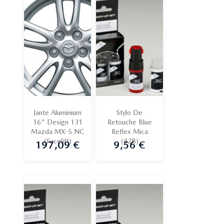
Jante Aluminium
Stylo De
16" Design 131
Retouche Blue
Mazda MX-5 NC
Reflex Mica
(Facelift)
(42B)
197,09 €
9,56 €
Prix
Prix
Promo !