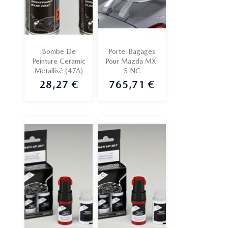
Bombe De
Porte-Bagages
Peinture Ceramic
Pour Mazda MX-
Metallisé (47A)
5 NC
28,27 €
765,71 €
Prix
Prix