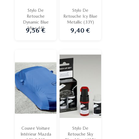
Stylo De
Stylo De
Retouche
Retouche Icy Blue
Dynamic Blue
Metallic (33Y)
Mica 44J
9,56 €
9,40 €
Prix
Prix
Couvre Voiture
Stylo De
Intérieur Mazda
Retouche Sky