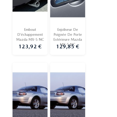
Embout
Enjoliveur De
D’échappement
Poignée De Porte
Mazda MX-5 NC
Extérieure Mazda
MX-5 NC
123,92 €
129,85 €
Prix
Prix