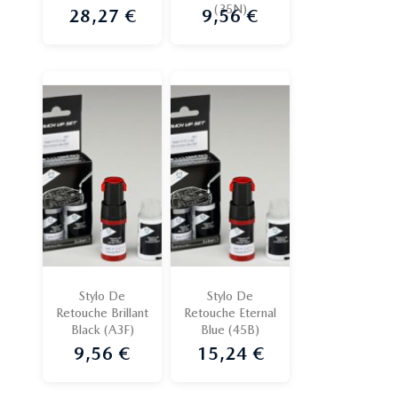
(35N)
28,27 €
9,56 €
Prix
Prix
Stylo De
Stylo De
Retouche Brillant
Retouche Eternal
Black (A3F)
Blue (45B)
9,56 €
15,24 €
Prix
Prix