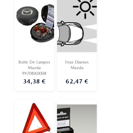
Boîte De Lampes
Feux Diurnes
Mazda
Mazda
9970BK0008
34,38 €
62,47 €
Prix
Prix