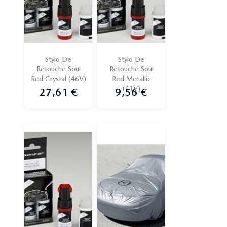
Stylo De
Stylo De
Retouche Soul
Retouche Soul
Red Crystal (46V)
Red Metallic
(41V)
27,61 €
9,56 €
Prix
Prix