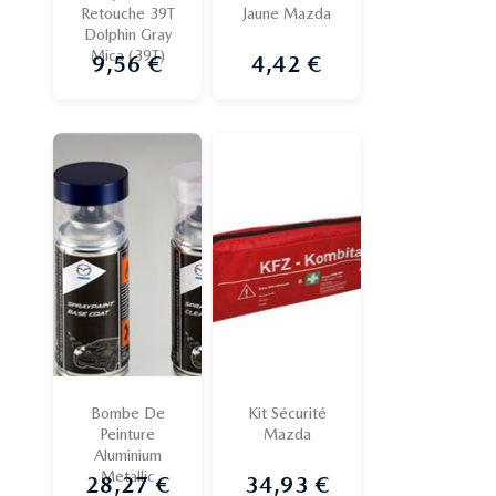
Retouche 39T
Jaune Mazda
Dolphin Gray
Mica (39T)
9,56 €
4,42 €
Prix
Prix
Bombe De
Kit Sécurité
Peinture
Mazda
Aluminium
Metallic
28,27 €
34,93 €
Prix
Prix