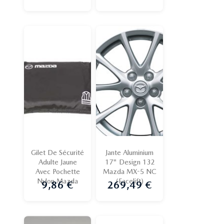
Gilet De Sécurité
Jante Aluminium
Adulte Jaune
17" Design 132
Avec Pochette
Mazda MX-5 NC
Nylon Mazda
(Facelift)
9,86 €
269,49 €
Prix
Prix