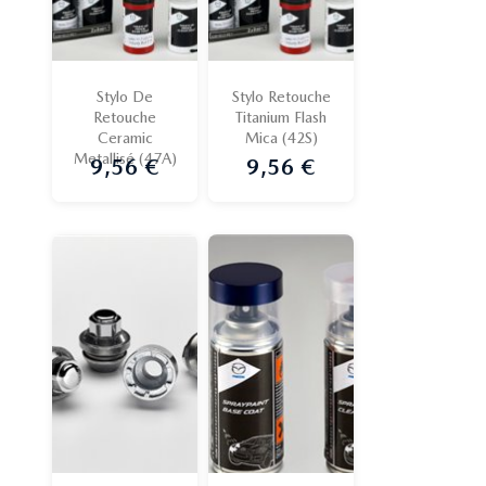
Stylo De
Stylo Retouche
Retouche
Titanium Flash
Ceramic
Mica (42S)
Metallisé (47A)
9,56 €
9,56 €
Prix
Prix
Promo !