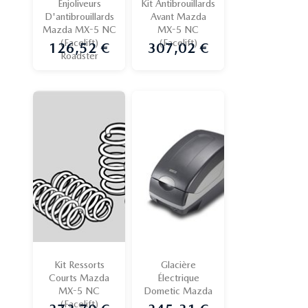
Enjoliveurs
Kit Antibrouillards
D'antibrouillards
Avant Mazda
Mazda MX-5 NC
MX-5 NC
(Facelift)
(Facelift)
126,52 €
307,02 €
Prix
Prix
Roadster
Kit Ressorts
Glacière
Courts Mazda
Électrique
MX-5 NC
Dometic Mazda
(Facelift)