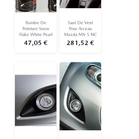
Bombe De
Saut De Vent
Peinture Snow
Pour Arceau
Flake White Pearl
Mazda MX-5 NC
47,05 €
281,52 €
Prix
Prix