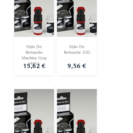
Stylo De
Stylo De
Retouche
Retouche 25D
Machine Gray
(46G)
15,62 €
9,56 €
Prix
Prix