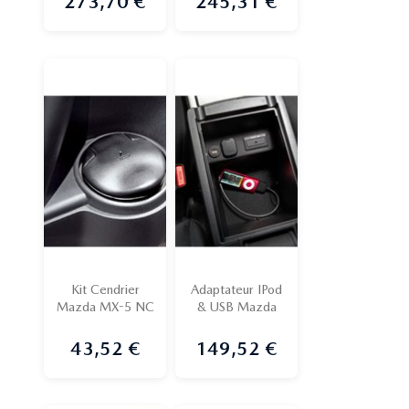
273,70 €
245,31 €
Prix
Prix
Kit Cendrier
Adaptateur IPod
Mazda MX-5 NC
& USB Mazda
43,52 €
149,52 €
Prix
Prix