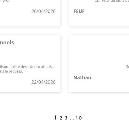
merci.
Commande facile délai
26/04/2026
FEUF
onnels
isponibilité des interlocuteurs ,
S
ns le process.
Nathan
22/04/2026
1
2
3
…
10