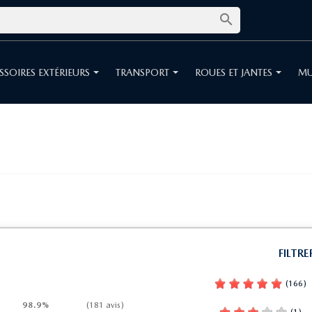

SSOIRES EXTÉRIEURS
TRANSPORT
ROUES ET JANTES
MU
FILTRE
(166)
98.9%
(181 avis)