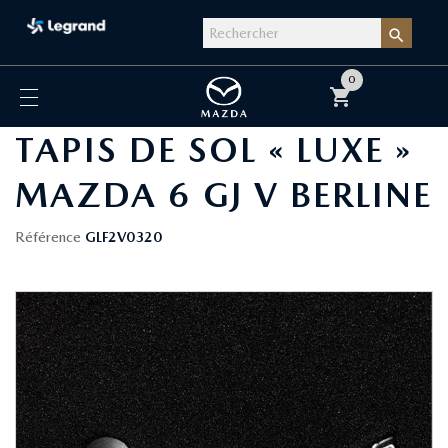

0
shopping_cart
TAPIS DE SOL « LUXE »
MAZDA 6 GJ V BERLINE
Référence
GLF2V0320