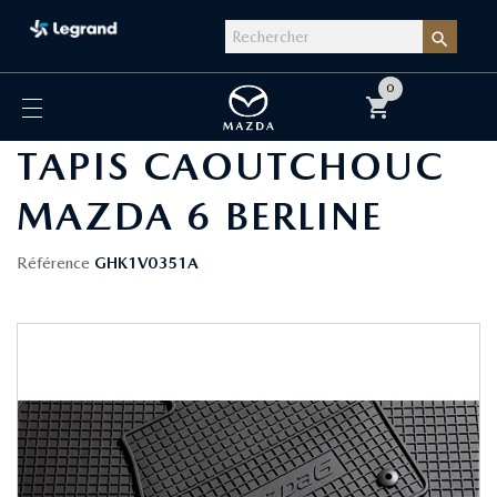

0
shopping_cart
TAPIS CAOUTCHOUC
MAZDA 6 BERLINE
Référence
GHK1V0351A