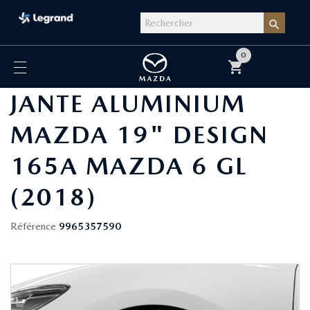

0
shopping_cart
JANTE ALUMINIUM
MAZDA 19" DESIGN
165A MAZDA 6 GL
(2018)
Référence
9965357590