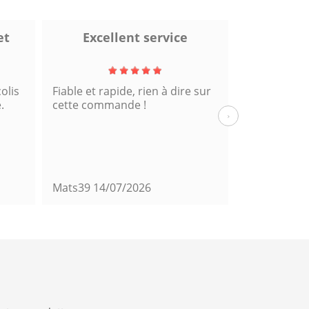
et
Excellent service
T
olis
Fiable et rapide, rien à dire sur
Envoi rapide
.
cette commande !
›
Mats39
14/07/2026
Jérôme
06/0