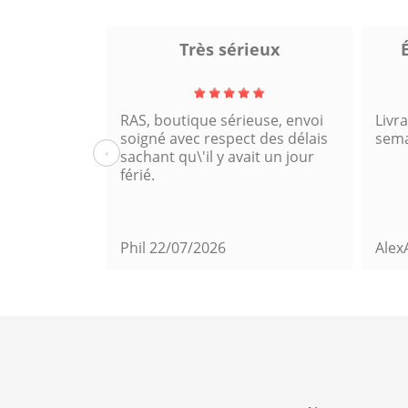
ire
Très sérieux
ande très
RAS, boutique sérieuse, envoi
Livr
mmande
soigné avec respect des délais
sema
‹
sachant qu\'il y avait un jour
férié.
Phil
22/07/2026
Alex