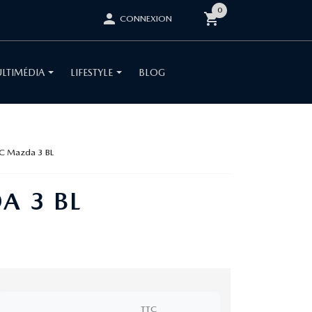
0
shopping_cart
person
CONNEXION
LTIMÉDIA
LIFESTYLE
BLOG
2C Mazda 3 BL
A 3 BL
TTC