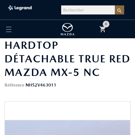

0
shopping_cart
HARDTOP
DÉTACHABLE TRUE RED
MAZDA MX-5 NC
Référence
NH52V463011