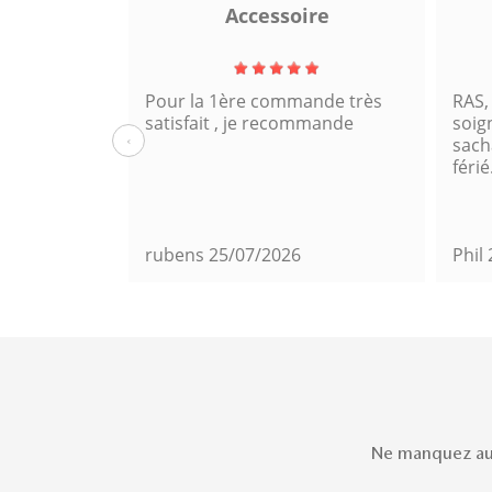
a
Accessoire
Pour la 1ère commande très
RAS,
satisfait , je recommande
soig
‹
sacha
férié
rubens
25/07/2026
Phil
Ne manquez auc