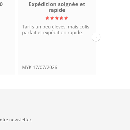
0
Expédition soignée et
Excel
rapide
e
Tarifs un peu élevés, mais colis
Fiable et rap
parfait et expédition rapide.
cette comm
›
MYK
17/07/2026
Mats39
14/
tre newsletter.