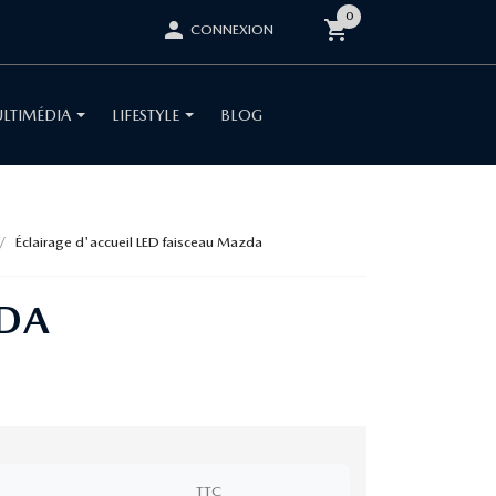
0
shopping_cart
person
CONNEXION
LTIMÉDIA
LIFESTYLE
BLOG
Éclairage d'accueil LED faisceau Mazda
ZDA
TTC