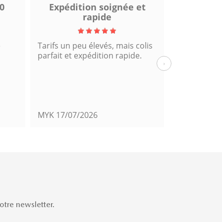
0
Expédition soignée et
Excel
rapide
e
Tarifs un peu élevés, mais colis
Fiable et rap
parfait et expédition rapide.
cette comm
›
MYK
17/07/2026
Mats39
14/
tre newsletter.