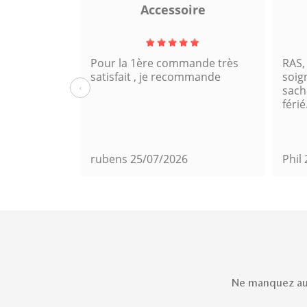
a
Accessoire
Pour la 1ère commande très
RAS,
satisfait , je recommande
soig
‹
sacha
férié
rubens
25/07/2026
Phil
Ne manquez auc