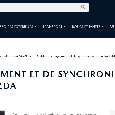

SSOIRES EXTÉRIEURS
TRANSPORT
ROUES ET JANTES
MU
s multimédia MAZDA
Câble de chargement et de synchronisation rétracta
EMENT ET DE SYNCHRON
ZDA
Rechargez votre téléphone et profitez de votre