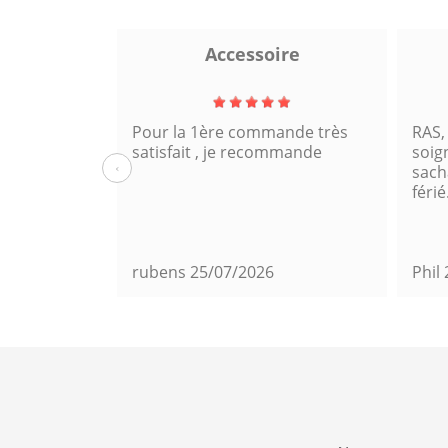
a
Accessoire
Pour la 1ère commande très
RAS,
satisfait , je recommande
soig
‹
sacha
férié
rubens
25/07/2026
Phil