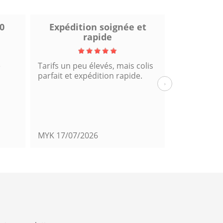
0
Expédition soignée et
Excel
rapide
e
Tarifs un peu élevés, mais colis
Fiable et rap
parfait et expédition rapide.
cette comm
›
MYK
17/07/2026
Mats39
14/