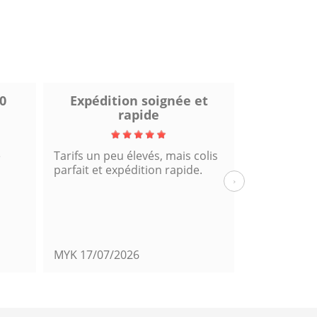
0
Expédition soignée et
Excel
rapide
e
Tarifs un peu élevés, mais colis
Fiable et rap
parfait et expédition rapide.
cette comm
›
MYK
17/07/2026
Mats39
14/