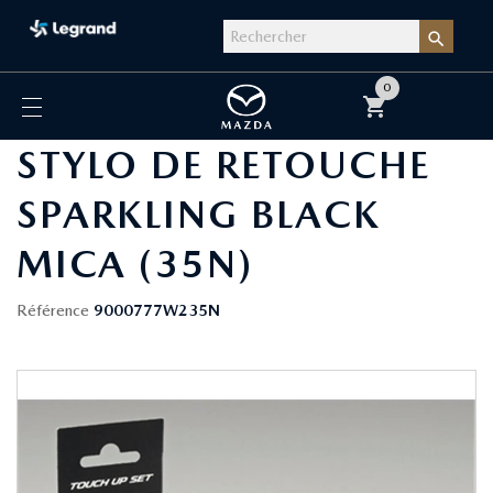

0
shopping_cart
STYLO DE RETOUCHE
SPARKLING BLACK
MICA (35N)
Référence
9000777W235N